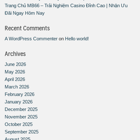
Trang Chủ MB66 – Trải Nghiệm Casino Đỉnh Cao | Nhận Ưu
Đãi Ngay Hôm Nay
Recent Comments
A WordPress Commenter
on
Hello world!
Archives
June 2026
May 2026
April 2026
March 2026
February 2026
January 2026
December 2025
November 2025
October 2025
September 2025
August 2025