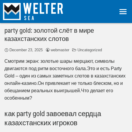
party gold: золотой слёт в мире
казахстанских слотов
December 23, 2025
webmaster
Uncategorized
Смотрим экран: золотые шары мерцают, символы
двигаются под ритм восточного бала.Это и есть Party
Gold – один из самых заметных слотов в казахстанских
онлайн‑казино.Он привлекает не только блеском, но и
обещанием реальных выигрышей.Что делает его
особенным?
как party gold завоевал сердца
казахстанских игроков