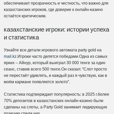
обеспечивает прозрачность и честность, что важно для
казахстанских игроков, где доверие к онлайн‑казино
остаётся критическим.
казахстанские игроки: истории успеха
и статистика
Узнайте все детали игрового автомата party gold на
mail.kz
.Игроки часто делятся победами.Одна из самых
ярких – Айнур, который выиграл 30 000 тенге за один
сеанс, ставив всего 500 тенге.Он сказал: “Слот просто
не перестаёт удивлять, и каждый раз я чувствую, как в
моём кармане появляется золото”.
Статистика подтверждает популярность: в 2025 г.более
70% депозитов в казахстанских онлайн‑казино были
сделаны на слоты, а Party Gold занимает лидирующую
позицию среди них.