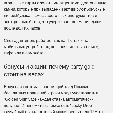
игральные карты с золотыми акцентами, драгоценные
камни, которые при выпадении активируют бонусные
линии.Музыка – смесь восточных инструментов и
электронных битов, что удерживает внимание даже
после долгих часов.
Слот адаптивен: работает как на ПК, так и на
мобильных устройствах, позволяя играть в офисе,
кафе или в самолёте.
бонусы и акции: почему party gold
стоит на весах
Бонусная система – настоящий клад.Помимо
бесплатных вращений игроки могут участвовать в
“Golden Spin”, где каждая ставка автоматически
получает 2× множитель.Также есть “Lucky Drop” –
случайный выпад, который может вернуть до 15% от