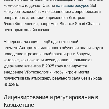
комиссии.Это делает Casino
на нашем ресурсе
Sol
конкурентоспособным по сравнению с европейскими
операторами, где также применяют быстрые
блокчейн‑решения, например, Binance Smart Chain в
некоторых онлайн‑казино.
AI‑персонализация – ещё один ключевой
элемент.Алгоритмы машинного обучения анализируют
поведение игроков и подбирают игры и бонусы,
которые, как показали исследования, повышают
удержание клиентов.В 2025 году планируется
внедрение VR‑технологий, чтобы игроки могли
почувствовать атмосферу реального зала без выхода
из дома.
Лицензирование и регулирование в
Казахстане