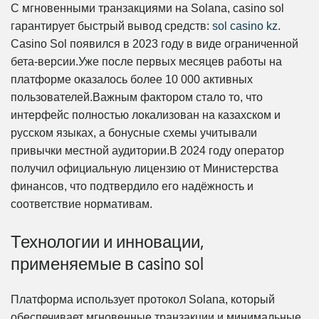
С мгновенными транзакциями на Solana, casino sol
гарантирует быстрый вывод средств:
sol casino kz
.
Casino Sol появился в 2023 году в виде ограниченной
бета‑версии.Уже после первых месяцев работы на
платформе оказалось более 10 000 активных
пользователей.Важным фактором стало то, что
интерфейс полностью локализован на казахском и
русском языках, а бонусные схемы учитывали
привычки местной аудитории.В 2024 году оператор
получил официальную лицензию от Министерства
финансов, что подтвердило его надёжность и
соответствие нормативам.
Технологии и инновации,
применяемые в casino sol
Платформа использует протокол Solana, который
обеспечивает мгновенные транзакции и минимальные