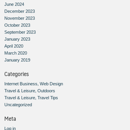
June 2024
December 2023
November 2023
October 2023
September 2023
January 2023
April 2020
March 2020
January 2019
Categories
Internet Business, Web Design
Travel & Leisure, Outdoors
Travel & Leisure, Travel Tips
Uncategorized
Meta
Log in