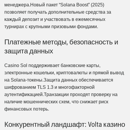
менеджера.Новый пакет “Solana Boost” (2025)
позволяет получать дополнительные средства за
каждый депозит и участвовать в ежемесячных
турнирах с крупными призовыми фондами.
Платежные методы, безопасность и
защита данных
Casino Sol поддерживает банковские карты,
электронные кошельки, криптовалюты и прямой вывод
на Solana‑токены.Защита данных обеспечивается
шифрованием TLS 1.3 и многофакторной
аутентификацией.Транзакции проходят проверку на
наличие мошеннических схем, что снижает риск
финансовых потерь.
Конкурентный ландшафт: Volta казино