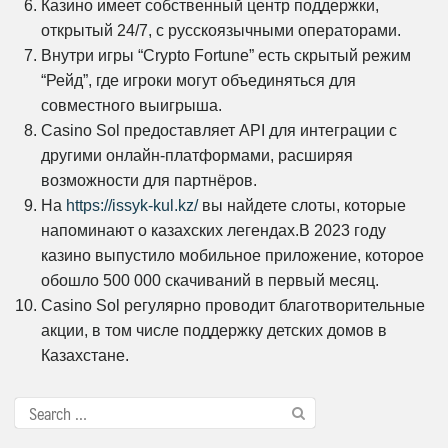
Казино имеет собственный центр поддержки,
открытый 24/7, с русскоязычными операторами.
Внутри игры “Crypto Fortune” есть скрытый режим
“Рейд”, где игроки могут объединяться для
совместного выигрыша.
Casino Sol предоставляет API для интеграции с
другими онлайн‑платформами, расширяя
возможности для партнёров.
На
https://issyk-kul.kz/
вы найдете слоты, которые
напоминают о казахских легендах.В 2023 году
казино выпустило мобильное приложение, которое
обошло 500 000 скачиваний в первый месяц.
Casino Sol регулярно проводит благотворительные
акции, в том числе поддержку детских домов в
Казахстане.