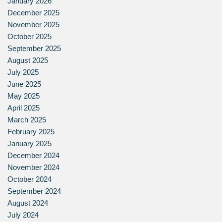
January 2026
December 2025
November 2025
October 2025
September 2025
August 2025
July 2025
June 2025
May 2025
April 2025
March 2025
February 2025
January 2025
December 2024
November 2024
October 2024
September 2024
August 2024
July 2024