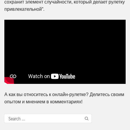
сохранит элемент случайности, который делает рулетку
привлекательной”.
А как вы относитесь к онлайн‑рулетке? Делитесь своим
опытом и мнением в комментариях!