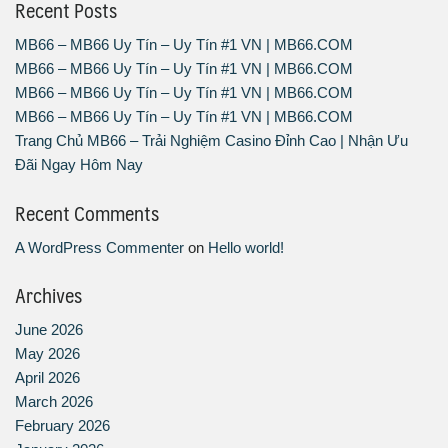
Recent Posts
MB66 – MB66 Uy Tín – Uy Tín #1 VN | MB66.COM
MB66 – MB66 Uy Tín – Uy Tín #1 VN | MB66.COM
MB66 – MB66 Uy Tín – Uy Tín #1 VN | MB66.COM
MB66 – MB66 Uy Tín – Uy Tín #1 VN | MB66.COM
Trang Chủ MB66 – Trải Nghiệm Casino Đỉnh Cao | Nhận Ưu
Đãi Ngay Hôm Nay
Recent Comments
A WordPress Commenter
on
Hello world!
Archives
June 2026
May 2026
April 2026
March 2026
February 2026