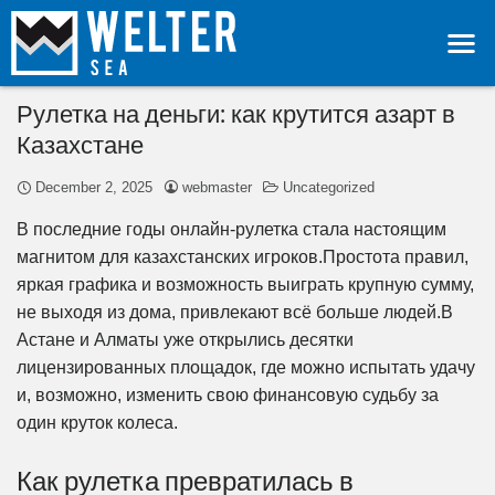
Рулетка на деньги: как крутится азарт в
Казахстане
December 2, 2025
webmaster
Uncategorized
В последние годы онлайн‑рулетка стала настоящим
магнитом для казахстанских игроков.Простота правил,
яркая графика и возможность выиграть крупную сумму,
не выходя из дома, привлекают всё больше людей.В
Астане и Алматы уже открылись десятки
лицензированных площадок, где можно испытать удачу
и, возможно, изменить свою финансовую судьбу за
один круток
колеса.
Как рулетка превратилась в