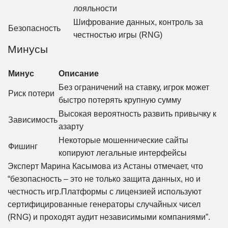
лояльности
Шифрование данных, контроль за
Безопасность
честностью игры (RNG)
Минусы
Минус
Описание
Без ограничений на ставку, игрок может
Риск потери
быстро потерять крупную сумму
Высокая вероятность развить привычку к
Зависимость
азарту
Некоторые мошеннические сайты
Фишинг
копируют легальные интерфейсы
Эксперт Марина Касымова из Астаны отмечает, что
“безопасность – это не только защита данных, но и
честность игр.Платформы с лицензией используют
сертифицированные генераторы случайных чисел
(RNG) и проходят аудит независимыми компаниями”.